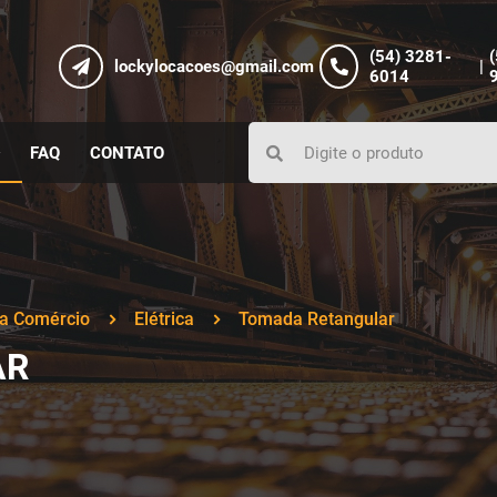
(54) 3281-
lockylocacoes@gmail.com
|
6014
FAQ
CONTATO
a Comércio
Elétrica
Tomada Retangular
AR